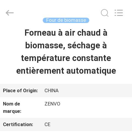
-
2026
ANHUI
ZENVO
Four de biomasse
TECHNOLOGY
CO.,
Forneau à air chaud à
MAISON
LTD.
All
Rights
biomasse, séchage à
Reserved.
PRODUITS
température constante
entièrement automatique
AU
SUJET
Place of Origin:
CHINA
DE
Nom de
ZENVO
marque:
NOUS
Certification:
CE