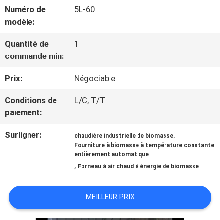
VISITE
Numéro de
5L-60
modèle:
D'USINE
Quantité de
1
commande min:
CONTRÔLE
Prix:
Négociable
DE
Conditions de
L/C, T/T
QUALITÉ
paiement:
Surligner:
,
CONTACTEZ-
chaudière industrielle de biomasse
Fourniture à biomasse à température constante
entièrement automatique
NOUS
,
Forneau à air chaud à énergie de biomasse
NOUVELLES
MEILLEUR PRIX