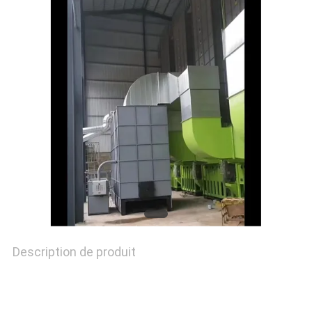
DEMANDEZ
UNE
CITATION
PLAN
DU
SITE
POLITIQUE
Description de produit
EN
MATIÈRE