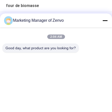
four de biomasse
5L-60 brûleur de biomasse 600 000 Kcal - four à riz à haute
Marketing Manager of Zenvo
efficacité.
5L-90 Biomasse Pellet Poêle à souffler à chaud Alimentation
2:04 AM
automatique 83 Efficacité thermique
Good day, what product are you looking for?
5L-90 Cuisinière à haute température à pellets de biomasse
Catégories populaires
Tous
Séchoir À Grains De 
Dessiccateur De 
Riz
Grain En Lots
Séchoir À Petits 
Sécheur À Flux Mixte
Grains