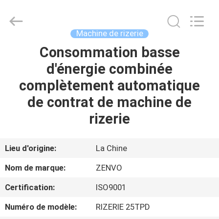
2026
ANHUI
ZENVO
TECHNOLOGY
CO.,
Machine de rizerie
LTD.
All
Consommation basse
MAISON
Rights
Reserved.
d'énergie combinée
PRODUITS
complètement automatique
de contrat de machine de
AU
rizerie
SUJET
DE
Lieu d'origine:
La Chine
NOUS
Nom de marque:
ZENVO
Certification:
ISO9001
VISITE
Numéro de modèle:
RIZERIE 25TPD
D'USINE