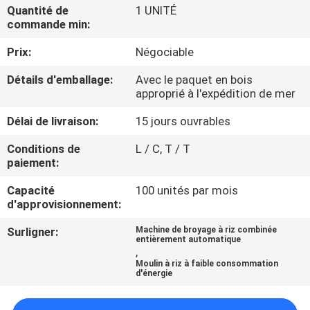
Quantité de
1 UNITÉ
commande min:
CONTRÔLE
Prix:
Négociable
DE
QUALITÉ
Détails d'emballage:
Avec le paquet en bois
approprié à l'expédition de mer
CONTACTEZ-
Délai de livraison:
15 jours ouvrables
NOUS
Conditions de
L / C, T / T
paiement:
NOUVELLES
Capacité
100 unités par mois
d'approvisionnement:
Surligner:
Machine de broyage à riz combinée
DEMANDEZ
entièrement automatique
,
UNE
Moulin à riz à faible consommation
d'énergie
CITATION