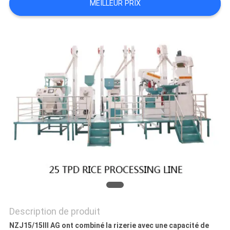
MEILLEUR PRIX
PLAN
DU
SITE
POLITIQUE
EN
MATIÈRE
DE
PROTECTION
DE
LA
VIE
Description de produit
PRIVÉE
NZJ15/15III AG ont combiné la rizerie avec une capacité de