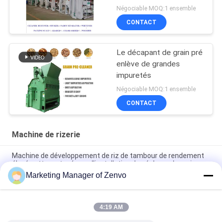
d'énergie 25
Négociable MOQ:1 ensemble
complètement
CONTACT
automatique
Le décapant de grain pré
enlève de grandes
impuretés
Négociable MOQ:1 ensemble
CONTACT
Machine de rizerie
Machine de développement de riz de tambour de rendement
élevé nettoyant pré pour l'installation de séchage de grain
Marketing Manager of Zenvo
20 Ton/H ont galvanisé l'ascenseur de seau pour Paddy Drying
Plant
4:19 AM
Compresseur d'air à vis à faible bruit pour la trieuse de couleur
de riz de 10 descendeurs