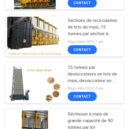
CONTACT
CONTRÔLE
Séchoirs de recirculation
DE
de lots de maïs, 15
QUALITÉ
tonnes par séchoir à
grains de riz paddy avec
Négociable MOQ:1 jeu
un four
CONTACTEZ-
CONTACT
NOUS
15 tonnes par
dessiccateurs en lots de
NOUVELLES
maïs, dessiccateur en
recirculation en lots avec
Négociable MOQ:1 jeu
la cannelure huit /
DEMANDEZ
CONTACT
couche mince
UNE
Sécheuse à maïs de
CITATION
grande capacité de 90
tonnes par lot