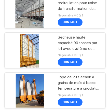
recirculation pour usine
de transformation du
charbon à faible coût de
Négociable MOQ:1
séchage
CONTACT
Sécheuse haute
capacité 90 tonnes par
lot avec système de
circulation d'air chaud
Négociable MOQ:1
CONTACT
Type de lot Séchoir à
grains de maïs à basse
température à circulation
avec four à coque
Négociable MOQ:1
CONTACT