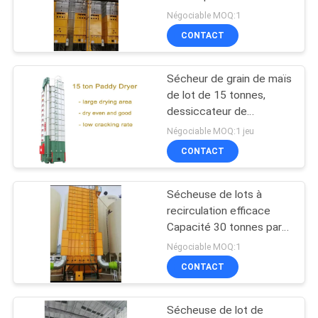
PLAN
Négociable MOQ:1
CONTACT
DU
SITE
Sécheur de grain de maïs
de lot de 15 tonnes,
POLITIQUE
dessiccateur de
recirculation en lots
EN
Négociable MOQ:1 jeu
d&#39;opération facile
CONTACT
MATIÈRE
DE
Sécheuse de lots à
PROTECTION
recirculation efficace
Capacité 30 tonnes par
DE
lot Construction durable
Négociable MOQ:1
LA
CONTACT
VIE
PRIVÉE
Sécheuse de lot de