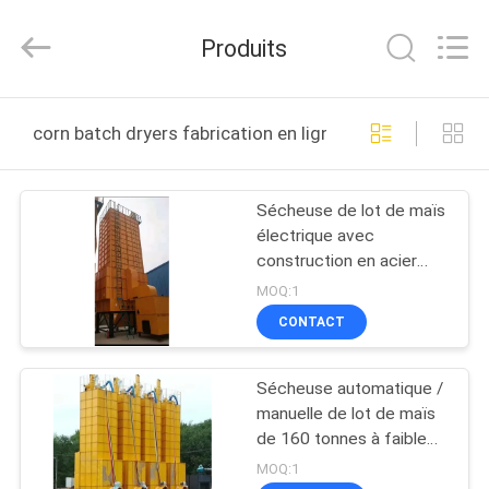
2026
ANHUI
ZENVO
Produits
TECHNOLOGY
CO.,
LTD.
All
MAISON
Rights
Reserved.
corn batch dryers fabrication en ligne
PRODUITS
Sécheuse de lot de maïs
électrique avec
AU
construction en acier
SUJET
fiable pour un séchage
MOQ:1
rapide
DE
CONTACT
NOUS
Sécheuse automatique /
manuelle de lot de maïs
VISITE
de 160 tonnes à faible
taux de concassage
D'USINE
MOQ:1